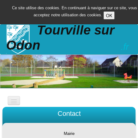
Ce site utilise des cookies. En continuant à naviguer sur ce site, vous
OK
acceptez notre utilisation des cookies.
Tourville sur
Odon
.fr
Accueil
Contact
La commune
▼
Vie pratique
▼
Mairie