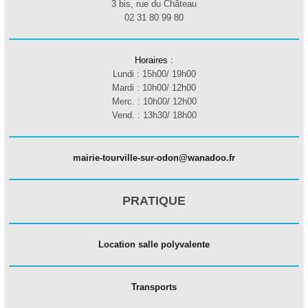
3 bis, rue du Château
02 31 80 99 80
Enfance - Jeunesse
▼
Culture-Loisirs
▼
Horaires :
Lundi : 15h00/ 19h00
Urbanisme/Travaux
​Mardi : 10h00/ 12h00
▼
​Merc. : 10h00/ 12h00
​Vend. : 13h30/ 18h00
Vie municipale
▼
​mairie-tourville-sur-odon@wanadoo.fr
PRATIQUE
Location salle polyvalente
Transports